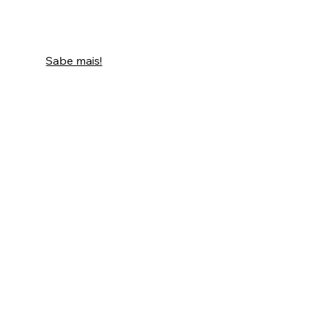
Sabe mais!
ID Jovem
Pol