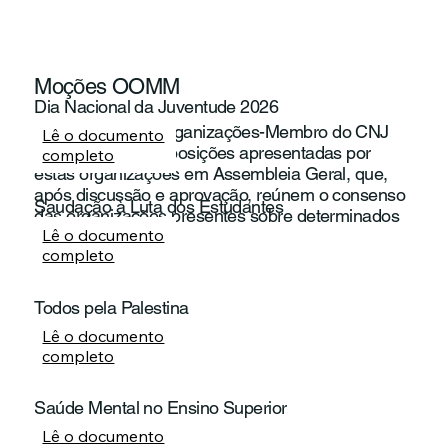
Moções OOMM
Dia Nacional da Juventude 2026
As moções das Organizações-Membro do CNJ
Lê o documento
são propostas ou posições apresentadas por
completo
estas organizações em Assembleia Geral, que,
após discussão e aprovação, reúnem o consenso
Saudação à Luta dos Estudantes
das organizações presentes sobre determinados
Lê o documento
temas.
completo
Todos pela Palestina
Lê o documento
completo
Saúde Mental no Ensino Superior
Lê o documento