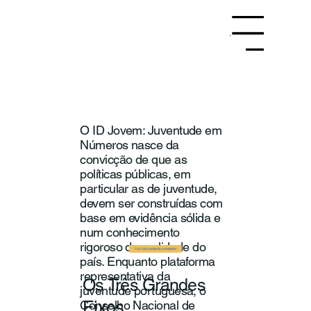
Menu
​O ID Jovem: Juventude em
Números nasce da
convicção de que as
políticas públicas, em
particular as de juventude,
devem ser construídas com
base em evidência sólida e
num conhecimento
rigoroso da realidade do
Lê o documento completo
país. Enquanto plataforma
representativa da
Os Três Grandes
juventude portuguesa, o
Eixos
Conselho Nacional de