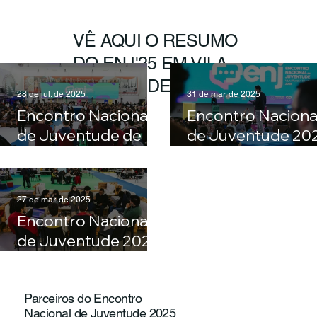
VÊ AQUI O RESUMO
DO ENJ'25 EM VILA
FRANCA DE XIRA
As conclusões do
O último dia dia d
28 de jul. de 2025
31 de mar. de 2025
Encontro Nacional
Encontro Naciona
de Juventude de
de Juventude 20
2025
(fotogaleria)
O segundo dia do
27 de mar. de 2025
Encontro Nacional
de Juventude 2025
(fotogaleria)
Parceiros do Encontro
Nacional de Juventude 2025