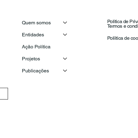
Política de Pri
Quem somos
Termos e cond
Secretário-Geral da OIJ
Com
Entidades
visita o Conselho Nacional
Naci
Políitica de co
de Juventude para
com
Ação Política
reforçar a cooperação
ema
entre as juventudes ibero-
Projetos
americanas
Publicações