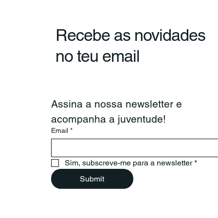
Recebe as novidades
CNJ e Confederação
no teu email
Portuguesa de
Voluntariado reúnem para
reforçar cooperação
Assina a nossa newsletter e 
acompanha a juventude!
Email
*
Sim, subscreve-me para a newsletter
*
Submit