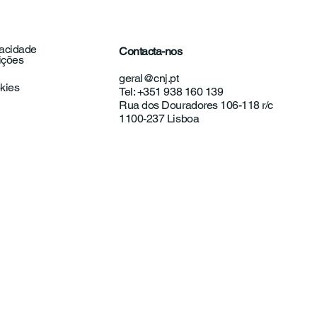
vacidade
Contacta-nos
ições
unicado | Exames
geral@cnj.pt
onais: Educação
okies
Tel: +351 938 160 139
o ferramenta de
Rua dos Douradores 106-118 r/c
ncipação
1100-237 Lisboa