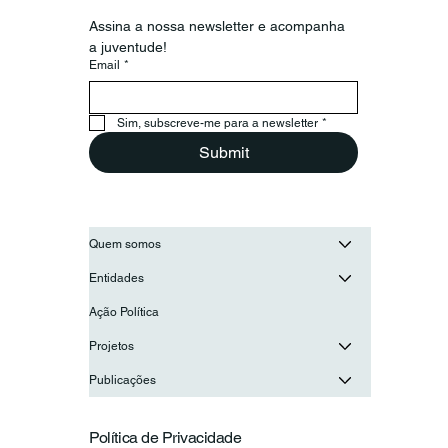
Assina a nossa newsletter e acompanha 
a juventude!
Email
*
Secretário-Geral da OIJ visita o
Conselho Nacional de Juventude
para reforçar a cooperação entre as
Sim, subscreve-me para a newsletter
*
juventudes ibero-americanas
Submit
Quem somos
Entidades
Ação Política
Projetos
Publicações
Política de Privacidade