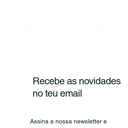
apresentações das propostas que
conc
foram a votação...
difer
Recebe as novidades
no teu email
Assina a nossa newsletter e 