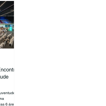
Encontro
tude
Juventude
 na
Nas 6 áreas