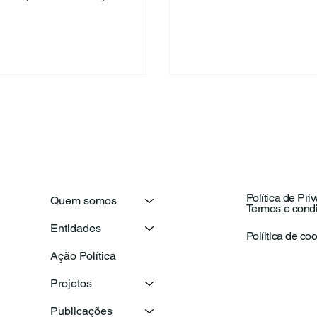
retizar de propostas dos
de trabalho, vamos mergul
entes...
Política de Pri
Quem somos
Termos e cond
Entidades
Políitica de co
Ação Política
Projetos
Publicações