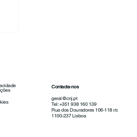
har em...
vacidade
Contacta-nos
ições
geral@cnj.pt
okies
Tel: +351 938 160 139
Rua dos Douradores 106-118 r/c
1100-237 Lisboa