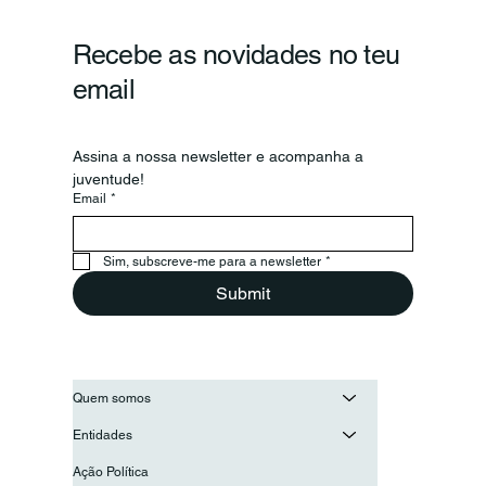
Recebe as novidades no teu
email
Assina a nossa newsletter e acompanha a 
juventude!
Email
*
Secretário-Geral da OIJ visita o
Conselho Nacional de Juventude
para reforçar a cooperação entre as
Sim, subscreve-me para a newsletter
*
juventudes ibero-americanas
Submit
Quem somos
Entidades
Ação Política