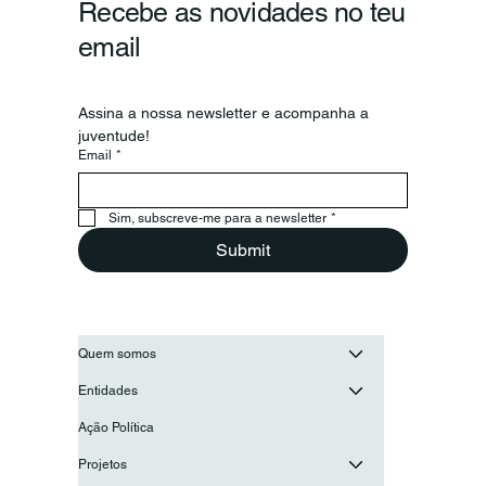
Recebe as novidades no teu
email
Assina a nossa newsletter e acompanha a 
juventude!
Email
*
Secretário-Geral da OIJ visita o
Conselho Nacional de Juventude
para reforçar a cooperação entre as
Sim, subscreve-me para a newsletter
*
juventudes ibero-americanas
Submit
Quem somos
Entidades
Ação Política
Projetos