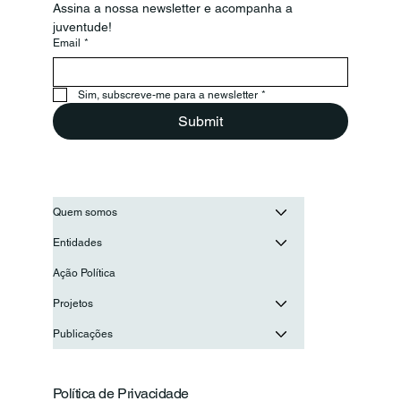
Assina a nossa newsletter e acompanha a 
juventude!
Email
*
Secretário-Geral da OIJ visita o
Conselho Nacional de Juventude
para reforçar a cooperação entre as
Sim, subscreve-me para a newsletter
*
juventudes ibero-americanas
Submit
Quem somos
Entidades
Ação Política
Projetos
Publicações
Política de Privacidade