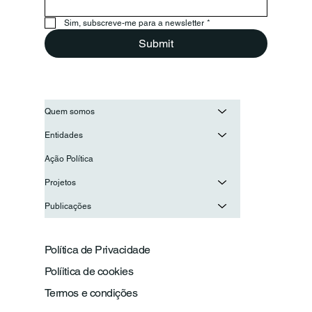
Conselho Nacional de Juventude
para reforçar a cooperação entre as
Sim, subscreve-me para a newsletter
*
juventudes ibero-americanas
Submit
Quem somos
Entidades
Ação Política
Projetos
Publicações
Política de Privacidade
Políitica de cookies
Termos e condições