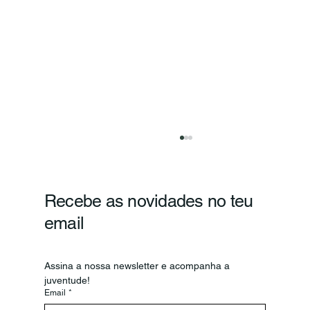
Recebe as novidades no teu
email
Assina a nossa newsletter e acompanha a 
juventude!
Email
*
Secretário-Geral da OIJ visita o