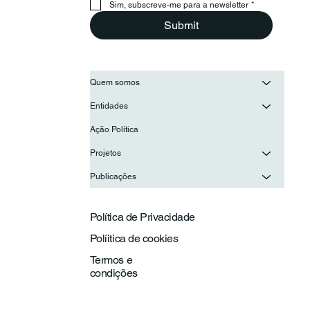
juventudes ibero-americanas
Sim, subscreve-me para a newsletter
*
Submit
Quem somos
Entidades
Ação Política
Projetos
Publicações
Política de Privacidade
Políitica de cookies
Termos e
condições