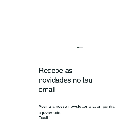
Recebe as
novidades no teu
email
Assina a nossa newsletter e acompanha 
a juventude!
Secretário-Geral da OIJ visita o
Email
*
Conselho Nacional de Juventude
para reforçar a cooperação entre as