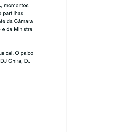
as, momentos 
 partilhas 
ente da Câmara 
e da Ministra 
.
ical. O palco 
 DJ Ghira, DJ 