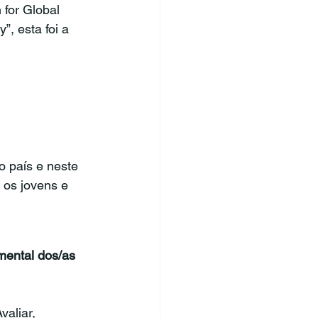
for Global 
”, esta foi a 
 país e neste 
 os jovens e 
mental dos/as 
aliar, 