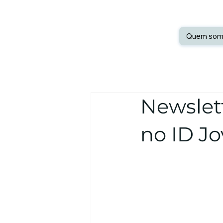
Quem som
Newslett
no ID J