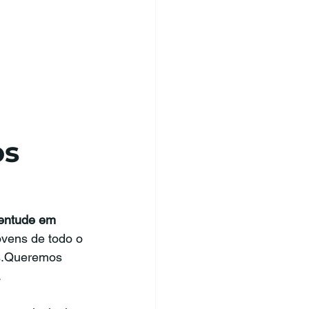
os
ventude em 
ovens de todo o 
os.Queremos 
.