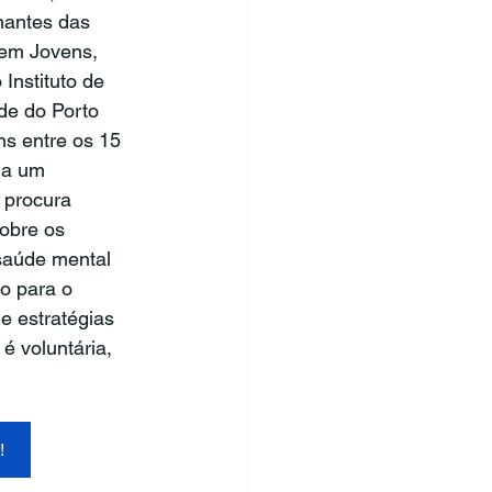
nantes das 
em Jovens, 
Instituto de 
de do Porto 
ns entre os 15 
 a um 
 procura 
obre os 
saúde mental 
do para o 
e estratégias 
é voluntária, 
!