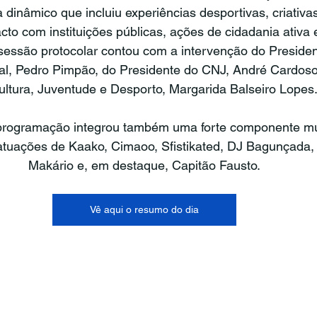
inâmico que incluiu experiências desportivas, criativ
acto com instituições públicas, ações de cidadania ativa e
A sessão protocolar contou com a intervenção do Presid
l, Pedro Pimpão, do Presidente do CNJ, André Cardoso 
ultura, Juventude e Desporto, Margarida Balseiro Lopes
 programação integrou também uma forte componente mus
 atuações de Kaako, Cimaoo, Sfistikated, DJ Bagunçada,
Makário e, em destaque, Capitão Fausto.
Vê aqui o resumo do dia