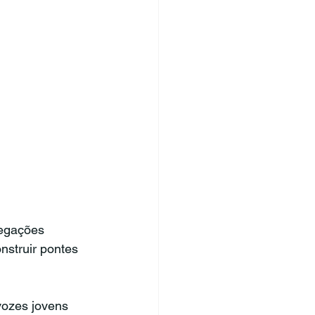
legações
nstruir pontes 
vozes jovens 