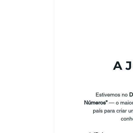
A 
Estivemos no 
D
Números”
 — o maior
país para criar 
conhe