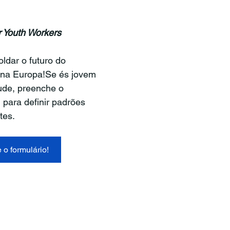
r Youth Workers
ldar o futuro do 
 na Europa!Se és jovem 
ude, preenche o 
i para definir padrões 
tes.
o formulário!