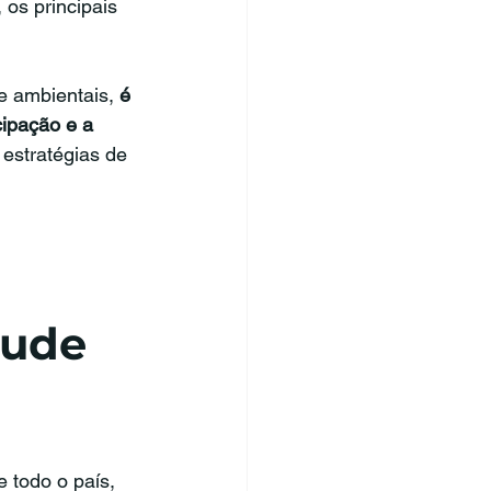
os principais 
e ambientais, 
é 
cipação e a 
estratégias de 
tude 
 todo o país, 