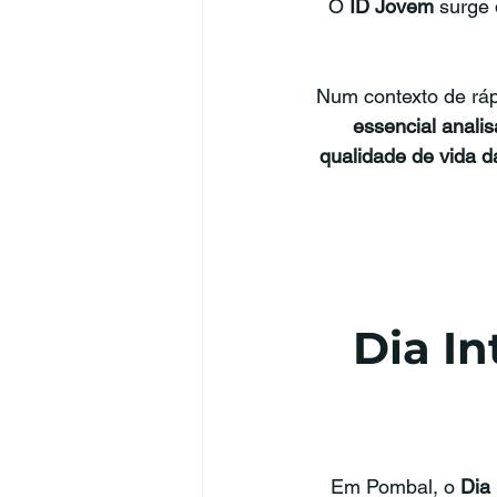
O 
ID Jovem
 surge
Num contexto de ráp
essencial anali
qualidade de vida d
Dia In
Em Pombal, o 
Dia