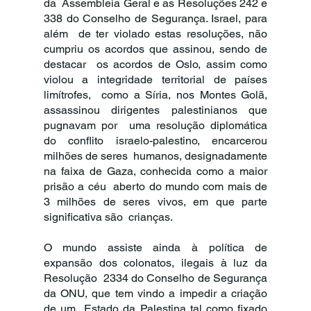
da  Assembleia Geral e as Resoluções 242 e 
338 do Conselho de Segurança. Israel, para 
além  de ter violado estas resoluções, não 
cumpriu os acordos que assinou, sendo de 
destacar  os acordos de Oslo, assim como 
violou a integridade territorial de países 
limítrofes,  como a Síria, nos Montes Golã, 
assassinou dirigentes palestinianos que 
pugnavam por  uma resolução diplomática 
do conflito israelo-palestino, encarcerou 
milhões de seres  humanos, designadamente 
na faixa de Gaza, conhecida como a maior 
prisão a céu  aberto do mundo com mais de 
3 milhões de seres vivos, em que parte 
significativa são  crianças. 
O mundo assiste ainda à política de 
expansão dos colonatos, ilegais à luz da 
Resolução  2334 do Conselho de Segurança 
da ONU, que tem vindo a impedir a criação 
de um  Estado da Palestina tal como fixado 