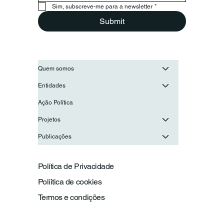
para reforçar a cooperação entre as
Sim, subscreve-me para a newsletter
*
juventudes ibero-americanas
Submit
Quem somos
Entidades
Ação Política
Projetos
Publicações
Política de Privacidade
Políitica de cookies
Termos e condições