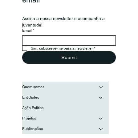
Assina a nossa newsletter e acompanha a 
juventude!
Email
*
Secretário-Geral da OIJ visita o
Conselho Nacional de Juventude
para reforçar a cooperação entre as
Sim, subscreve-me para a newsletter
*
juventudes ibero-americanas
Submit
Quem somos
Entidades
Ação Política
Projetos
Publicações