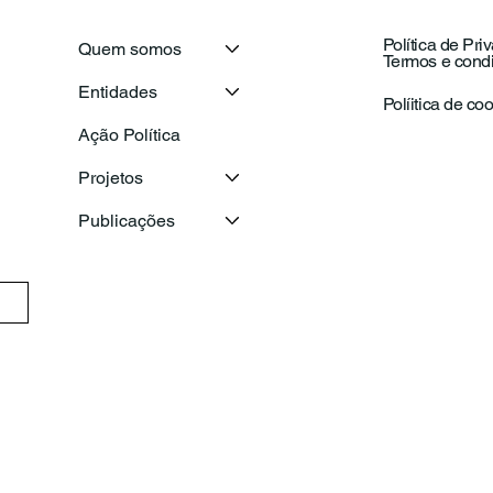
Política de Pri
Quem somos
Termos e cond
Secretário-Geral da OIJ
Com
Entidades
visita o Conselho Nacional
Naci
Políitica de co
de Juventude para
com
Ação Política
reforçar a cooperação
ema
entre as juventudes ibero-
Projetos
americanas
Publicações