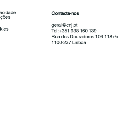
vacidade
Contacta-nos
ições
unicado | Exames
geral@cnj.pt
onais: Educação
okies
Tel: +351 938 160 139
o ferramenta de
Rua dos Douradores 106-118 r/c
ncipação
1100-237 Lisboa