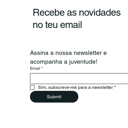
Recebe as novidades
CNJ e Confederação
no teu email
Portuguesa de
Voluntariado reúnem para
reforçar cooperação
Assina a nossa newsletter e 
acompanha a juventude!
Email
*
Sim, subscreve-me para a newsletter
*
Submit