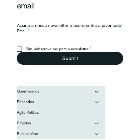
email
Assina a nossa newsletter e acompanha a juventude!
Email
*
Secretário-Geral da OIJ visita o
Conselho Nacional de Juventude
Sim, subscreve-me para a newsletter
*
para reforçar a cooperação entre as
Submit
juventudes ibero-americanas
Quem somos
Entidades
Ação Política
Projetos
Publicações