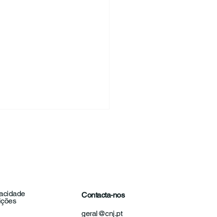
vacidade
Contacta-nos
ições
etário-Geral da OIJ
geral@cnj.pt
ta o Conselho Nacional