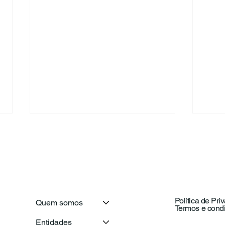
Política de Pri
Quem somos
Termos e cond
CNJ e Confederação
Secr
Entidades
Portuguesa de
visi