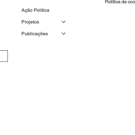
Políitica de co
Voluntariado reúnem para
de 
Ação Política
reforçar cooperação
refo
entr
Projetos
ame
Publicações