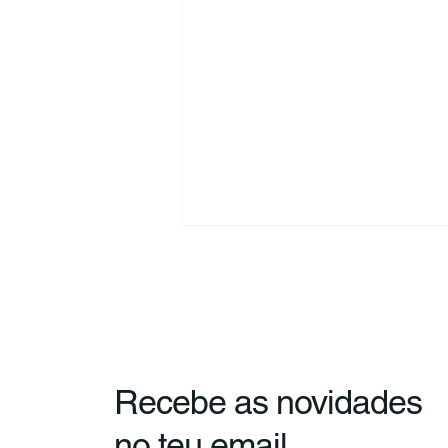
Recebe as novidades
Conselho Nacional de
no teu email
Juventude celebrou 41