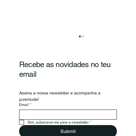
Recebe as novidades no teu
email
Assina a nossa newsletter e acompanha a 
juventude!
Email
*
O ChatGPT vai à universidade,
deixemo-lo entrar
Sim, subscreve-me para a newsletter
*
Submit