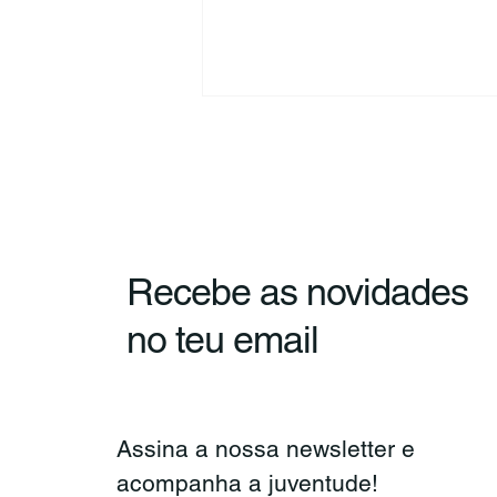
Recebe as novidades
CNJ e Confederação
no teu email
Portuguesa de
Voluntariado reúnem para
reforçar cooperação
Assina a nossa newsletter e 
acompanha a juventude!