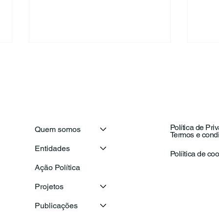
Política de Pri
Quem somos
Termos e cond
Secretário-Geral da OIJ
Com
Entidades
visita o Conselho Nacional
Naci
Políitica de co
de Juventude para
com
Ação Política
reforçar a cooperação
ema
entre as juventudes ibero-
Projetos
americanas
Publicações