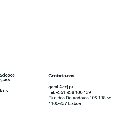
vacidade
Contacta-nos
ições
unicado | Exames
geral@cnj.pt
onais: Educação
okies
Tel: +351 938 160 139
o ferramenta de
Rua dos Douradores 106-118 r/c
ncipação
1100-237 Lisboa