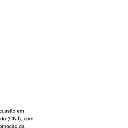
iscussão em 
ude (CNJ), com 
romoção da 