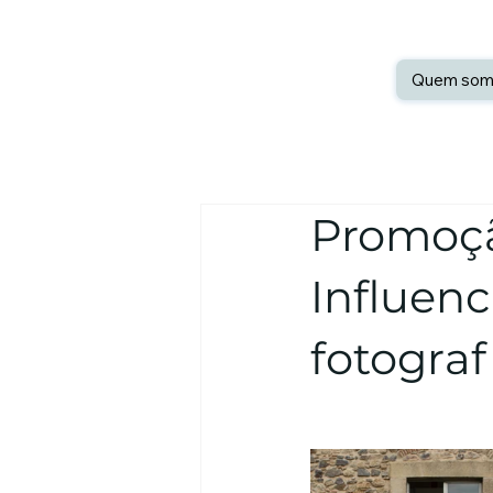
Quem som
Promoçã
Influen
fotograf