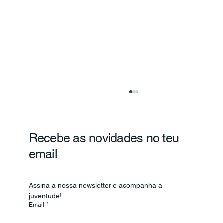
Recebe as novidades no teu
email
Assina a nossa newsletter e acompanha a 
juventude!
Email
*
CNJ e Confederação Portuguesa de
Voluntariado reúnem para reforçar