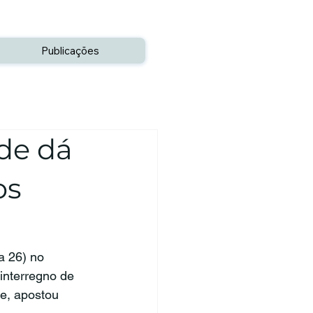
Publicações
de dá
os
a 26) no 
interregno de 
e, apostou 