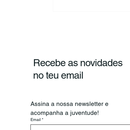
Recebe as novidades
CNJ e Confederação
no teu email
Portuguesa de
Voluntariado reúnem para
reforçar cooperação
Assina a nossa newsletter e 
acompanha a juventude!
Email
*