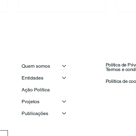
Política de Pri
Quem somos
Termos e cond
Secretário-Geral da OIJ
Com
Entidades
visita o Conselho Nacional
Naci
Políitica de co
de Juventude para
com
Ação Política
reforçar a cooperação
ema
entre as juventudes ibero-
Projetos
americanas
Publicações