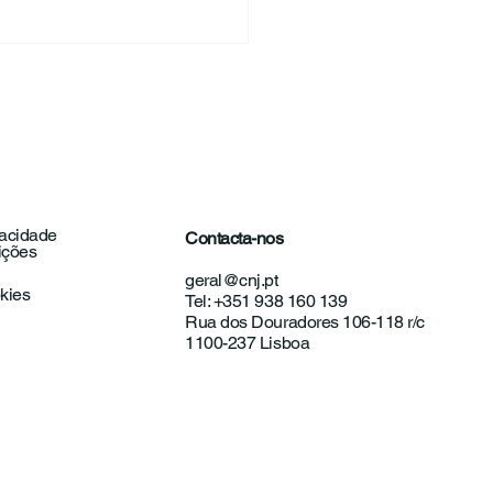
vacidade
Contacta-nos
ições
unicado | Exames
geral@cnj.pt
onais: Educação
okies
Tel: +351 938 160 139
o ferramenta de
Rua dos Douradores 106-118 r/c
ncipação
1100-237 Lisboa