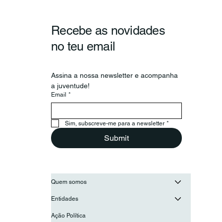
Recebe as novidades
no teu email
Assina a nossa newsletter e acompanha 
a juventude!
Email
*
Secretário-Geral da OIJ visita o
Conselho Nacional de Juventude
Sim, subscreve-me para a newsletter
*
para reforçar a cooperação entre as
juventudes ibero-americanas
Submit
Quem somos
Entidades
Ação Política