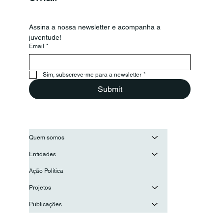
Assina a nossa newsletter e acompanha a 
juventude!
Email
*
CNJ e Confederação Portuguesa de
Voluntariado reúnem para reforçar
cooperação
Sim, subscreve-me para a newsletter
*
Submit
Quem somos
Entidades
Ação Política
Projetos
Publicações