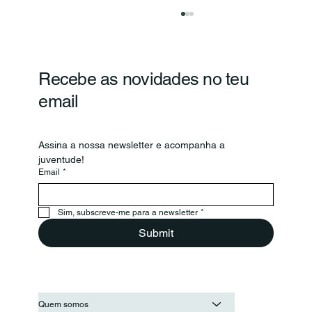
Recebe as novidades no teu
email
Assina a nossa newsletter e acompanha a 
juventude!
Email
*
Secretário-Geral da OIJ visita o
Conselho Nacional de Juventude
para reforçar a cooperação entre as
Sim, subscreve-me para a newsletter
*
juventudes ibero-americanas
Submit
Quem somos