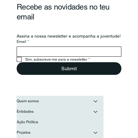
Recebe as novidades no teu
email
Assina a nossa newsletter e acompanha a juventude!
Email
*
CNJ e Confederação Portuguesa de
Voluntariado reúnem para reforçar
Sim, subscreve-me para a newsletter
*
cooperação
Submit
Quem somos
Entidades
Ação Política
Projetos