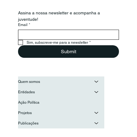
Assina a nossa newsletter e acompanha a 
juventude!
Email
*
Secretário-Geral da OIJ visita o
Conselho Nacional de Juventude
para reforçar a cooperação entre as
Sim, subscreve-me para a newsletter
*
juventudes ibero-americanas
Submit
Quem somos
Entidades
Ação Política
Projetos
Publicações