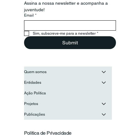
Assina a nossa newsletter e acompanha a 
juventude!
Email
*
CNJ e Confederação Portuguesa de
Voluntariado reúnem para reforçar
cooperação
Sim, subscreve-me para a newsletter
*
Submit
Quem somos
Entidades
Ação Política
Projetos
Publicações
Política de Privacidade