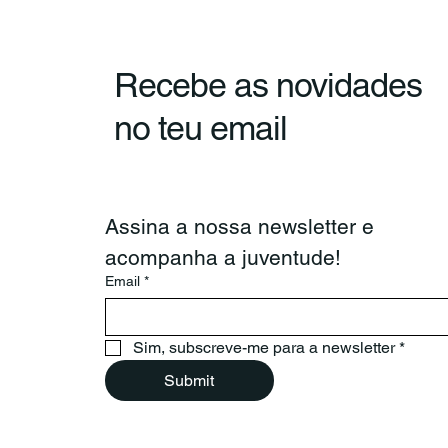
Recebe as novidades
CNJ e Confederação
no teu email
Portuguesa de
Voluntariado reúnem para
reforçar cooperação
Assina a nossa newsletter e 
acompanha a juventude!
Email
*
Sim, subscreve-me para a newsletter
*
Submit