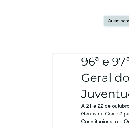
Quem som
96ª e 97
Geral d
Juventu
A 21 e 22 de outubr
Gerais na Covilhã pa
Constitucional e o 