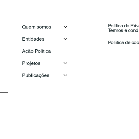
Política de Pri
Quem somos
Termos e cond
Secretário-Geral da OIJ
Com
Entidades
visita o Conselho Nacional
Naci
Políitica de co
de Juventude para
com
Ação Política
reforçar a cooperação
ema
entre as juventudes ibero-
Projetos
americanas
Publicações