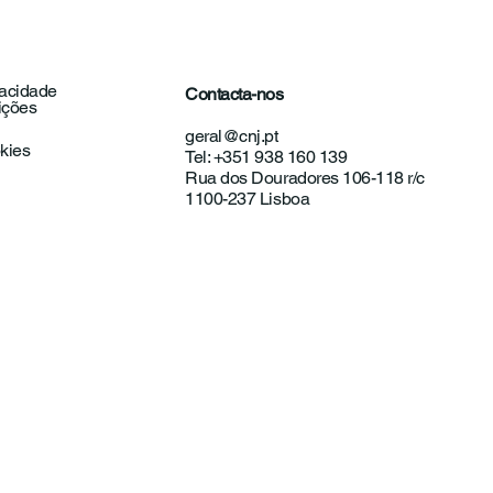
vacidade
Contacta-nos
ições
unicado | Exames
geral@cnj.pt
onais: Educação
okies
Tel: +351 938 160 139
o ferramenta de
Rua dos Douradores 106-118 r/c
ncipação
1100-237 Lisboa